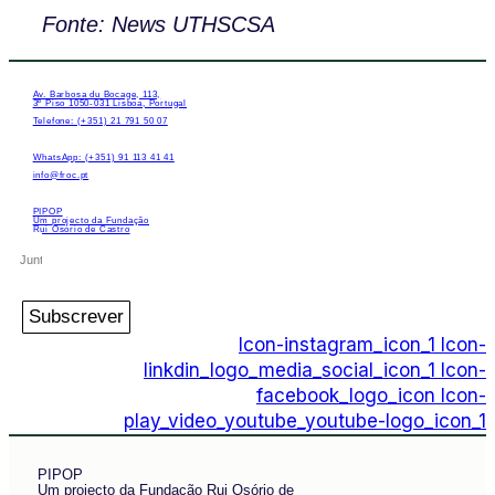
Fonte: News UTHSCSA
Av. Barbosa du Bocage, 113,
3º Piso 1050-031 Lisboa, Portugal
Telefone: (+351) 21 791 50 07
WhatsApp: (+351) 91 113 41 41
info@froc.pt
PIPOP
Um projecto da Fundação
Rui Osório de Castro
Subscrever
Icon-instagram_icon_1
Icon-
linkdin_logo_media_social_icon_1
Icon-
facebook_logo_icon
Icon-
play_video_youtube_youtube-logo_icon_1
PIPOP
Um projecto da Fundação Rui Osório de