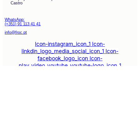
Castro
WhatsApp:
(+351) 91 113 41 41
info@froc.pt
Icon-instagram_icon_1
Icon-
linkdin_logo_media_social_icon_1
Icon-
facebook_logo_icon
Icon-
play_video_youtube_youtube-logo_icon_1
Subscrever
Explore
Drag