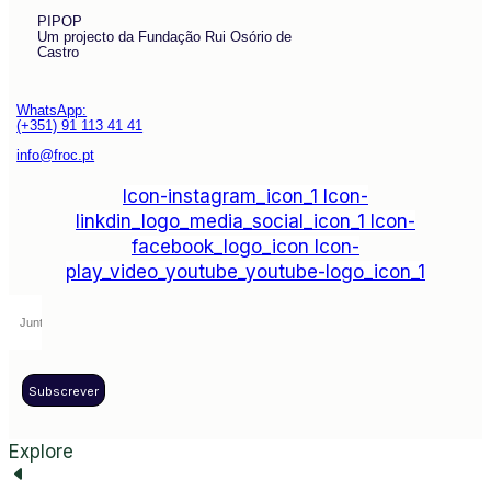
PIPOP
Um projecto da Fundação Rui Osório de
Castro
WhatsApp:
(+351) 91 113 41 41
info@froc.pt
Icon-instagram_icon_1
Icon-
linkdin_logo_media_social_icon_1
Icon-
facebook_logo_icon
Icon-
play_video_youtube_youtube-logo_icon_1
Subscrever
Explore