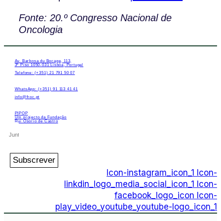
Fonte: 20.º Congresso Nacional de
Oncologia
Av. Barbosa du Bocage, 113,
3º Piso 1050-031 Lisboa, Portugal
Telefone: (+351) 21 791 50 07
WhatsApp: (+351) 91 113 41 41
info@froc.pt
PIPOP
Um projecto da Fundação
Rui Osório de Castro
Subscrever
Icon-instagram_icon_1
Icon-
linkdin_logo_media_social_icon_1
Icon-
facebook_logo_icon
Icon-
play_video_youtube_youtube-logo_icon_1