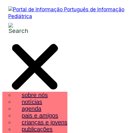
sobre nós
notícias
agenda
pais e amigos
crianças e jovens
publicações