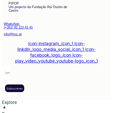
PIPOP
Um projecto da Fundação Rui Osório de
Castro
WhatsApp:
(+351) 91 113 41 41
info@froc.pt
Icon-instagram_icon_1
Icon-
linkdin_logo_media_social_icon_1
Icon-
facebook_logo_icon
Icon-
play_video_youtube_youtube-logo_icon_1
Subscrever
Explore