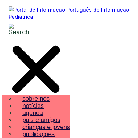
sobre nós
notícias
agenda
pais e amigos
crianças e jovens
publicações