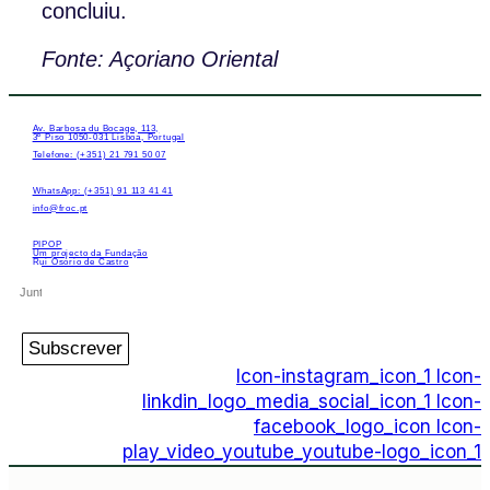
concluiu.
Fonte: Açoriano Oriental
Av. Barbosa du Bocage, 113,
3º Piso 1050-031 Lisboa, Portugal
Telefone: (+351) 21 791 50 07
WhatsApp: (+351) 91 113 41 41
info@froc.pt
PIPOP
Um projecto da Fundação
Rui Osório de Castro
Subscrever
Icon-instagram_icon_1
Icon-
linkdin_logo_media_social_icon_1
Icon-
facebook_logo_icon
Icon-
play_video_youtube_youtube-logo_icon_1