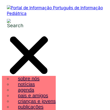
sobre nós
notícias
agenda
pais e amigos
crianças e jovens
publicações