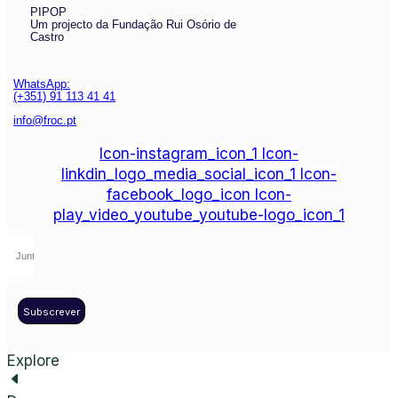
PIPOP
Um projecto da Fundação Rui Osório de
Castro
WhatsApp:
(+351) 91 113 41 41
info@froc.pt
Icon-instagram_icon_1
Icon-
linkdin_logo_media_social_icon_1
Icon-
facebook_logo_icon
Icon-
play_video_youtube_youtube-logo_icon_1
Subscrever
Explore