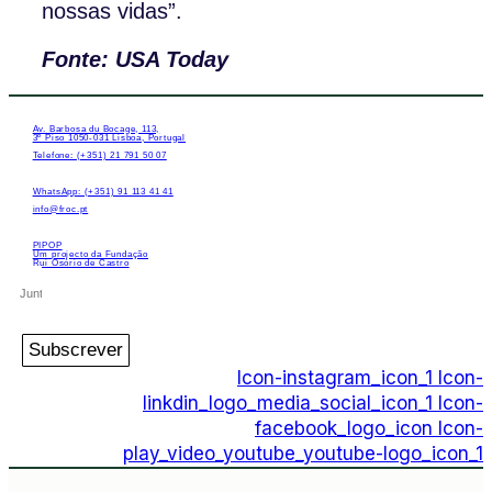
nossas vidas”.
Fonte: USA Today
Av. Barbosa du Bocage, 113,
3º Piso 1050-031 Lisboa, Portugal
Telefone: (+351) 21 791 50 07
WhatsApp: (+351) 91 113 41 41
info@froc.pt
PIPOP
Um projecto da Fundação
Rui Osório de Castro
Subscrever
Icon-instagram_icon_1
Icon-
linkdin_logo_media_social_icon_1
Icon-
facebook_logo_icon
Icon-
play_video_youtube_youtube-logo_icon_1