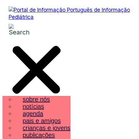
sobre nós
notícias
agenda
pais e amigos
crianças e jovens
publicações