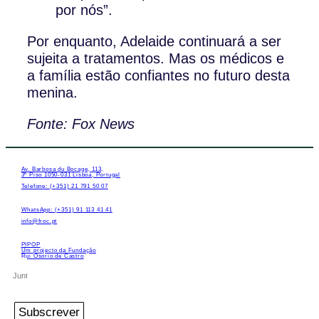
por nós”.
Por enquanto, Adelaide continuará a ser
sujeita a tratamentos. Mas os médicos e
a família estão confiantes no futuro desta
menina.
Fonte: Fox News
Av. Barbosa du Bocage, 113,
3º Piso 1050-031 Lisboa, Portugal
Telefone: (+351) 21 791 50 07
WhatsApp: (+351) 91 113 41 41
info@froc.pt
PIPOP
Um projecto da Fundação
Rui Osório de Castro
Subscrever