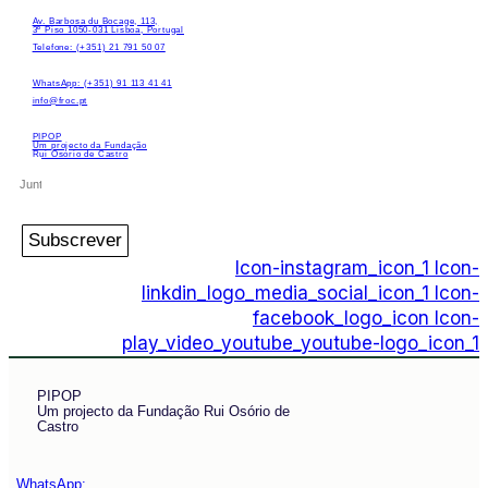
Av. Barbosa du Bocage, 113,
3º Piso 1050-031 Lisboa, Portugal
Telefone: (+351) 21 791 50 07
WhatsApp: (+351) 91 113 41 41
info@froc.pt
PIPOP
Um projecto da Fundação
Rui Osório de Castro
Subscrever
Icon-instagram_icon_1
Icon-
linkdin_logo_media_social_icon_1
Icon-
facebook_logo_icon
Icon-
play_video_youtube_youtube-logo_icon_1
PIPOP
Um projecto da Fundação Rui Osório de
Castro
WhatsApp: