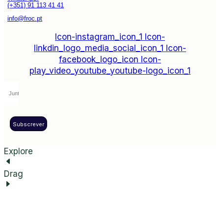
(+351) 91 113 41 41
info@froc.pt
Icon-instagram_icon_1
Icon-
linkdin_logo_media_social_icon_1
Icon-
facebook_logo_icon
Icon-
play_video_youtube_youtube-logo_icon_1
Subscrever
Explore
Drag