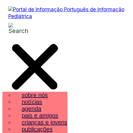
sobre nós
notícias
agenda
pais e amigos
crianças e jovens
publicações