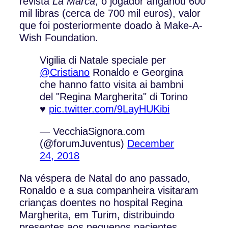
revista
La Marca
, o jogador angariou 600
mil libras (cerca de 700 mil euros), valor
que foi posteriormente doado à Make-A-
Wish Foundation.
Vigilia di Natale speciale per
@Cristiano
Ronaldo e Georgina
che hanno fatto visita ai bambni
del "Regina Margherita" di Torino
♥️
pic.twitter.com/9LayHUKibi
— VecchiaSignora.com
(@forumJuventus)
December
24, 2018
Na véspera de Natal do ano passado,
Ronaldo e a sua companheira visitaram
crianças doentes no hospital Regina
Margherita, em Turim, distribuindo
presentes aos pequenos pacientes.