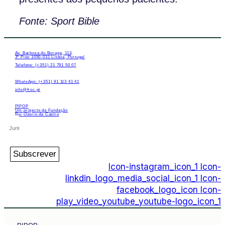
Fonte: Sport Bible
Av. Barbosa du Bocage, 113,
3º Piso 1050-031 Lisboa, Portugal
Telefone: (+351) 21 791 50 07
WhatsApp: (+351) 91 113 41 41
info@froc.pt
PIPOP
Um projecto da Fundação
Rui Osório de Castro
Subscrever
Icon-instagram_icon_1
Icon-
linkdin_logo_media_social_icon_1
Icon-
facebook_logo_icon
Icon-
play_video_youtube_youtube-logo_icon_1