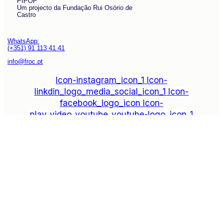
PIPOP
Um projecto da Fundação Rui Osório de
Castro
WhatsApp:
(+351) 91 113 41 41
info@froc.pt
Icon-instagram_icon_1
Icon-
linkdin_logo_media_social_icon_1
Icon-
facebook_logo_icon
Icon-
play_video_youtube_youtube-logo_icon_1
Subscrever
Explore
Drag