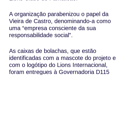
A organização parabenizou o papel da
Vieira de Castro, denominando-a como
uma “empresa consciente da sua
responsabilidade social”.
As caixas de bolachas, que estão
identificadas com a mascote do projeto e
com o logótipo do Lions Internacional,
foram entregues à Governadoria D115
Centro Norte de Lions Clubes, que irá
agora proceder à sua venda.
Fonte: Jornal do Ave
WhatsApp:
PIPOP
(+351) 91 113 41 41
Um projecto da Fundação Rui Osório de
info@froc.pt
Castro