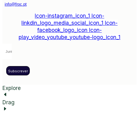
info@froc.pt
Icon-instagram_icon_1
Icon-
linkdin_logo_media_social_icon_1
Icon-
facebook_logo_icon
Icon-
play_video_youtube_youtube-logo_icon_1
Subscrever
Explore
Drag