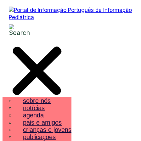
sobre nós
notícias
agenda
pais e amigos
crianças e jovens
publicações