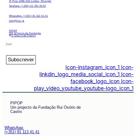
3º Piso 1050-031 Lisboa, Portugal
Telefone: (+351) 21 791 50 07
WhatsApp: (+351) 91 113 41 41
info@froc.pt
PIPOP
Um projecto da Fundação
Rui Osório de Castro
Subscrever
Icon-instagram_icon_1
Icon-
linkdin_logo_media_social_icon_1
Icon-
facebook_logo_icon
Icon-
play_video_youtube_youtube-logo_icon_1
PIPOP
Um projecto da Fundação Rui Osório de
Castro
WhatsApp:
(+351) 91 113 41 41