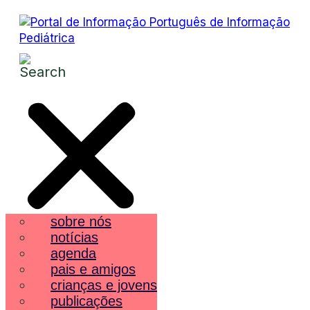
sobre nós
notícias
agenda
pais e amigos
crianças e jovens
publicações