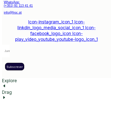
WhatsApp:
(+351) 91 113 41 41
info@froc.pt
Icon-instagram_icon_1
Icon-
linkdin_logo_media_social_icon_1
Icon-
facebook_logo_icon
Icon-
play_video_youtube_youtube-logo_icon_1
Subscrever
Explore
Drag