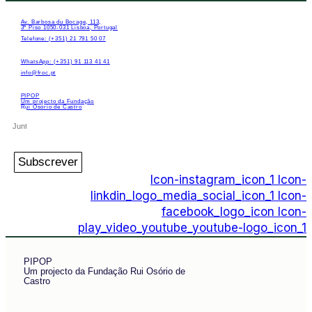
Av. Barbosa du Bocage, 113,
3º Piso 1050-031 Lisboa, Portugal
Telefone: (+351) 21 791 50 07
WhatsApp: (+351) 91 113 41 41
info@froc.pt
PIPOP
Um projecto da Fundação
Rui Osório de Castro
Subscrever
Icon-instagram_icon_1
Icon-
linkdin_logo_media_social_icon_1
Icon-
facebook_logo_icon
Icon-
play_video_youtube_youtube-logo_icon_1
PIPOP
Um projecto da Fundação Rui Osório de
Castro