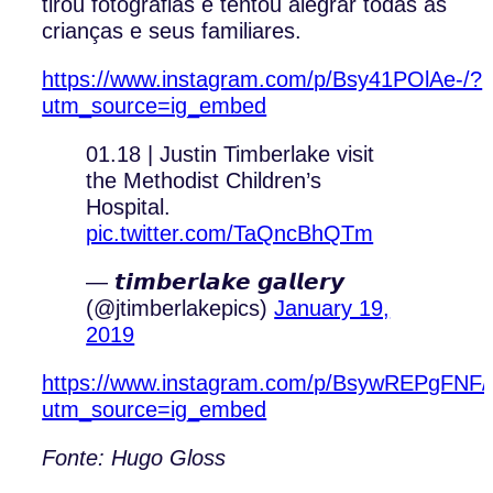
tirou fotografias e tentou alegrar todas as
crianças e seus familiares.
https://www.instagram.com/p/Bsy41POlAe-/?
utm_source=ig_embed
01.18 | Justin Timberlake visit
the Methodist Children’s
Hospital.
pic.twitter.com/TaQncBhQTm
— 𝙩𝙞𝙢𝙗𝙚𝙧𝙡𝙖𝙠𝙚 𝙜𝙖𝙡𝙡𝙚𝙧𝙮
(@jtimberlakepics)
January 19,
2019
https://www.instagram.com/p/BsywREPgFNF/
utm_source=ig_embed
Fonte: Hugo Gloss