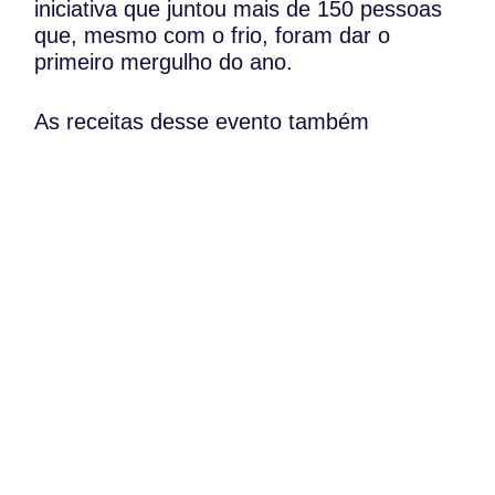
iniciativa que juntou mais de 150 pessoas
que, mesmo com o frio, foram dar o
primeiro mergulho do ano.
As receitas desse evento também
reverteram na totalidade para a Acreditar.
Estes gorros solidários serão vendidos até
ao dia 13 de janeiro.
WhatsApp:
PIPOP
(+351) 91 113 41 41
Um projecto da Fundação Rui Osório de
info@froc.pt
Castro
Subscrever