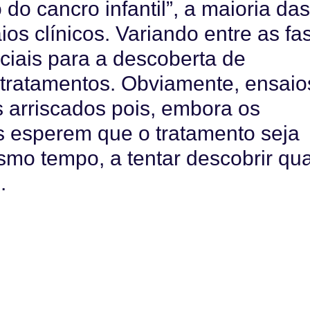
o cancro infantil”, a maioria da
s clínicos. Variando entre as fa
uciais para a descoberta de
 tratamentos. Obviamente, ensaio
s arriscados pois, embora os
s esperem que o tratamento seja
smo tempo, a tentar descobrir qua
.
 em 5 ensaios clínicos, 3 deles de
de, potencialmente, comprometer