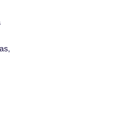
a
as,