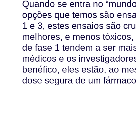
Quando se entra no “mundo d
opções que temos são ensaio
1 e 3, estes ensaios são cr
melhores, e menos tóxicos,
de fase 1 tendem a ser mai
médicos e os investigadore
benéfico, eles estão, ao me
dose segura de um fármaco
No total, o Micah participou
fase 1.
Como pai, tomar a decisão 