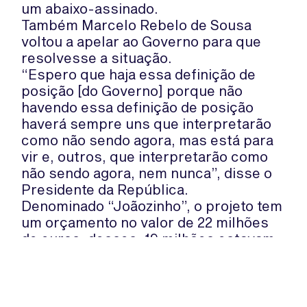
um abaixo-assinado.
Também Marcelo Rebelo de Sousa
voltou a apelar ao Governo para que
resolvesse a situação.
“Espero que haja essa definição de
posição [do Governo] porque não
havendo essa definição de posição
haverá sempre uns que interpretarão
como não sendo agora, mas está para
vir e, outros, que interpretarão como
não sendo agora, nem nunca”, disse o
Presidente da República.
Denominado “Joãozinho”, o projeto tem
um orçamento no valor de 22 milhões
de euros; desses, 19 milhões estavam
já depositados numa conta do Hospital
de São João, mas o
Governo ainda não
tinha aprovado a sua utilização
.
Há já 10 anos que a ala de pediatria