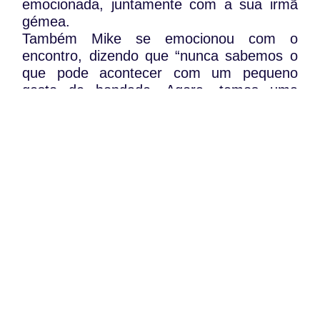
emocionada, juntamente com a sua irmã
gémea.
Também Mike se emocionou com o
encontro, dizendo que “nunca sabemos o
que pode acontecer com um pequeno
gesto de bondade. Agora, temos uma
ligação que vai perdurar toda a vida”.
“Temos uma ligação que vai ficar para
sempre. Não há palavras para descrever a
minha gratidão”, afirmou a mãe da
pequena guerreira.
WhatsApp:
PIPOP
(+351) 91 113 41 41
Um projecto da Fundação Rui Osório de
info@froc.pt
Castro
Subscrever