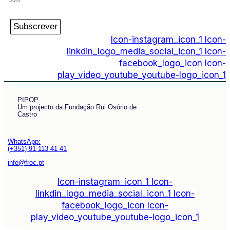
Subscrever
Icon-instagram_icon_1
Icon-
linkdin_logo_media_social_icon_1
Icon-
facebook_logo_icon
Icon-
play_video_youtube_youtube-logo_icon_1
PIPOP
Um projecto da Fundação Rui Osório de
Castro
WhatsApp:
(+351) 91 113 41 41
info@froc.pt
Icon-instagram_icon_1
Icon-
linkdin_logo_media_social_icon_1
Icon-
facebook_logo_icon
Icon-
play_video_youtube_youtube-logo_icon_1