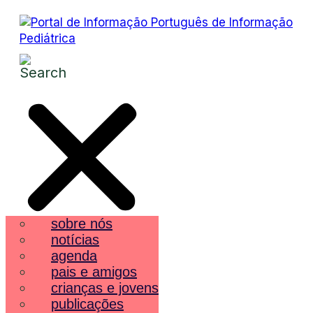
sobre nós
notícias
agenda
pais e amigos
crianças e jovens
publicações