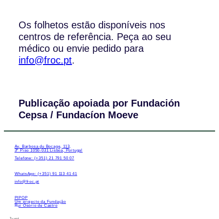
Os folhetos estão disponíveis nos
centros de referência. Peça ao seu
médico ou envie pedido para
info@froc.pt
.
Publicação apoiada por Fundación
Cepsa / Fundacíon Moeve
Av. Barbosa du Bocage, 113,
3º Piso 1050-031 Lisboa, Portugal
Telefone: (+351) 21 791 50 07
WhatsApp: (+351) 91 113 41 41
info@froc.pt
PIPOP
Um projecto da Fundação
Rui Osório de Castro