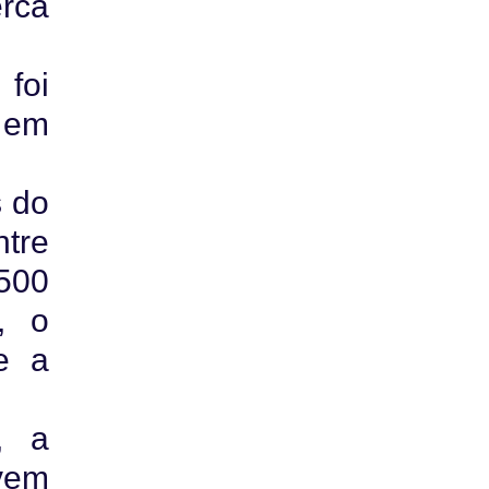
erca
 foi
 em
s do
ntre
 500
, o
e a
, a
ivem