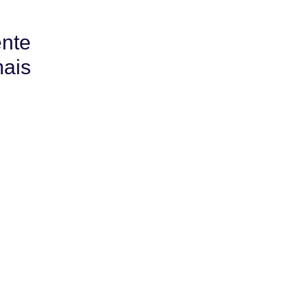
nte
mais