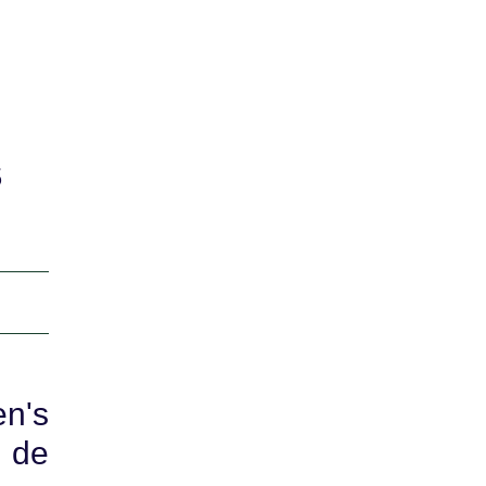
s
n's
s de