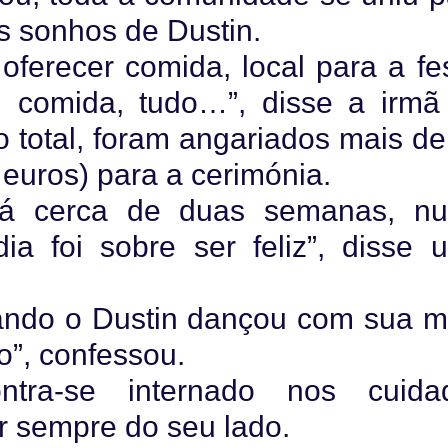
s sonhos de Dustin.
erecer comida, local para a fes
s, comida, tudo…”, disse a irmã
No total, foram angariados mais d
 euros) para a cerimónia.
á cerca de duas semanas, n
ia foi sobre ser feliz”, disse 
uando o Dustin dançou com sua m
o”, confessou.
ontra-se internado nos cuida
er sempre do seu lado.