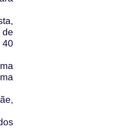
ta,
 de
e 40
uma
uma
ãe,
dos