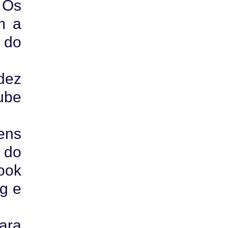
 Os
m a
 do
dez
oube
ens
 do
ook
g e
ara