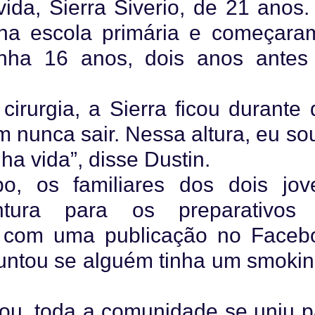
da, Sierra Siverio, de 21 anos.
 na escola primária e começara
inha 16 anos, dois anos antes
cirurgia, a Sierra ficou durante 
m nunca sair. Nessa altura, eu s
ha vida”, disse Dustin.
o, os familiares dos dois jov
tura para os preparativos
 com uma publicação no Faceb
untou se alguém tinha um smokin
ou, toda a comunidade se uniu p