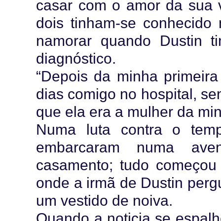
casar com o amor da sua vi
dois tinham-se conhecido
namorar quando Dustin t
diagnóstico.
“Depois da minha primeira 
dias comigo no hospital, se
que ela era a mulher da min
Numa luta contra o temp
embarcaram numa aven
casamento; tudo começou
onde a irmã de Dustin perg
um vestido de noiva.
Quando a noticia se espalh