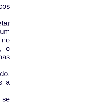
cos
tar
 um
 no
, o
mas
do,
s a
 se