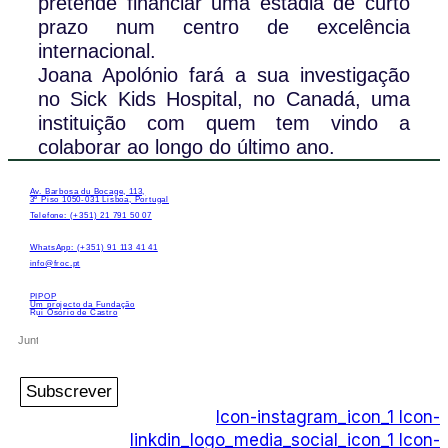
pretende financiar uma estadia de curto
prazo num centro de excelência
internacional.
Joana Apolónio fará a sua investigação
no Sick Kids Hospital, no Canadá, uma
instituição com quem tem vindo a
colaborar ao longo do último ano.
Av. Barbosa du Bocage, 113,
3º Piso 1050-031 Lisboa, Portugal
Telefone: (+351) 21 791 50 07
WhatsApp: (+351) 91 113 41 41
info@froc.pt
PIPOP
Um projecto da Fundação
Rui Osório de Castro
Subscrever
Icon-instagram_icon_1
Icon-
linkdin_logo_media_social_icon_1
Icon-