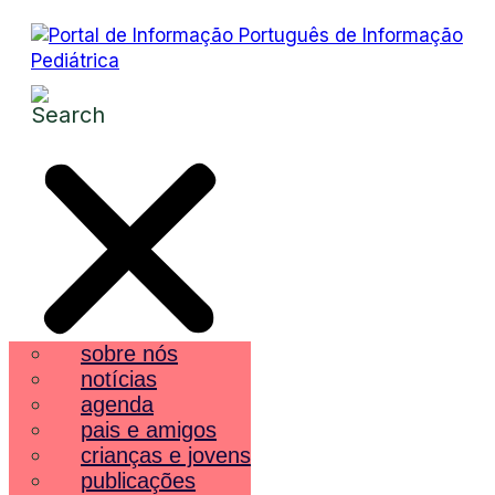
sobre nós
notícias
agenda
pais e amigos
crianças e jovens
publicações