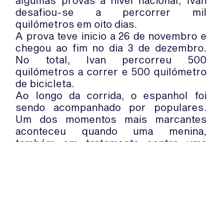
algumas provas a nivel nacional, Ivan
desafiou-se a percorrer mil
quilómetros em oito dias.
A prova teve inicio a 26 de novembro e
chegou ao fim no dia 3 de dezembro.
No total, Ivan percorreu 500
quilómetros a correr e 500 quilómetro
de bicicleta.
Ao longo da corrida, o espanhol foi
sendo acompanhado por populares.
Um dos momentos mais marcantes
aconteceu quando uma menina,
também em tratamento contra uma
leucemia, acompanhou Ivan nos cem
metros que faltavam para o fim da
etapa. Os dois atravessaram a linha da
meta de mãos dadas, num ato
simbólico.
WhatsApp:
PIPOP