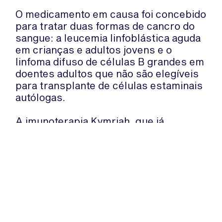
O medicamento em causa foi concebido
para tratar duas formas de cancro do
sangue: a leucemia linfoblástica aguda
em crianças e adultos jovens e o
linfoma difuso de células B grandes em
doentes adultos que não são elegíveis
para transplante de células estaminais
autólogas.
A imunoterapia Kymriah, que já
recebeu luz verde do regulador de
saúde norte-americano (FDA), visa
reforçar o portfólio de fármacos
oncológicos da empresa.
WhatsApp:
PIPOP
(+351) 91 113 41 41
Um projecto da Fundação Rui Osório
info@froc.pt
de Castro