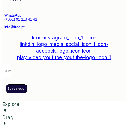
Castro
WhatsApp:
(+351) 91 113 41 41
info@froc.pt
Icon-instagram_icon_1
Icon-
linkdin_logo_media_social_icon_1
Icon-
facebook_logo_icon
Icon-
play_video_youtube_youtube-logo_icon_1
Subscrever
Explore
Drag