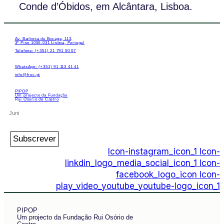
Conde d’Óbidos, em Alcântara, Lisboa.
Av. Barbosa du Bocage, 113,
3º Piso 1050-031 Lisboa, Portugal
Telefone: (+351) 21 791 50 07
WhatsApp: (+351) 91 113 41 41
info@froc.pt
PIPOP
Um projecto da Fundação
Rui Osório de Castro
Subscrever
Icon-instagram_icon_1
Icon-
linkdin_logo_media_social_icon_1
Icon-
facebook_logo_icon
Icon-
play_video_youtube_youtube-logo_icon_1
PIPOP
Um projecto da Fundação Rui Osório de