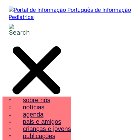
sobre nós
notícias
agenda
pais e amigos
crianças e jovens
publicações