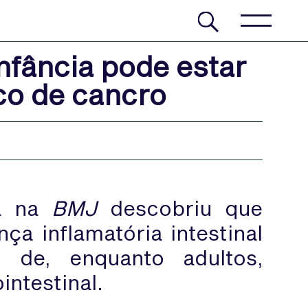
infância pode estar
co de cancro
da na
BMJ
descobriu que
a inflamatória intestinal
 de, enquanto adultos,
ntestinal.