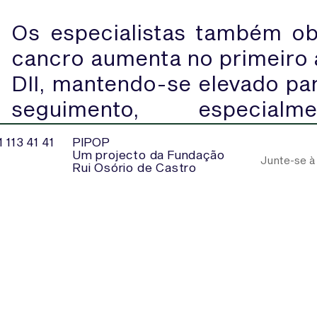
Os especialistas também o
cancro aumenta no primeiro 
DII, mantendo-se elevado pa
seguimento, especia
gastrointestinal, onde se incl
 113 41 41
PIPOP
e/ou fígado.
Um projecto da Fundação
Rui Osório de Castro
Outros fatores de risco p
qualquer tipo de cancro em 
com DII em criança foram a d
colite prolongada e o histó