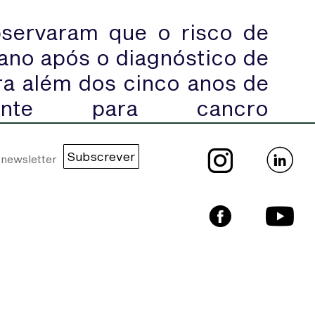
bservaram que o risco de
ano após o diagnóstico de
ra além dos cinco anos de
lmente para cancro
ui cólon, intestino delgado
Subscrever
ara o desenvolvimento de
indivíduos diagnosticados
oença hepática crónica, a
rico familiar de doenças