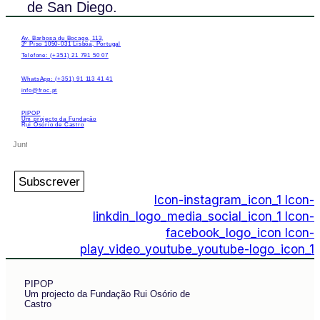
de San Diego.
Av. Barbosa du Bocage, 113,
3º Piso 1050-031 Lisboa, Portugal
Telefone: (+351) 21 791 50 07
WhatsApp: (+351) 91 113 41 41
info@froc.pt
PIPOP
Um projecto da Fundação
Rui Osório de Castro
Subscrever
Icon-instagram_icon_1
Icon-
linkdin_logo_media_social_icon_1
Icon-
facebook_logo_icon
Icon-
play_video_youtube_youtube-logo_icon_1
PIPOP
Um projecto da Fundação Rui Osório de
Castro