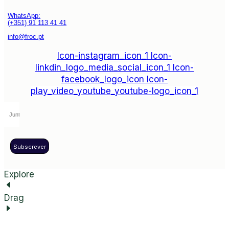
WhatsApp:
(+351) 91 113 41 41
info@froc.pt
Icon-instagram_icon_1
Icon-
linkdin_logo_media_social_icon_1
Icon-
facebook_logo_icon
Icon-
play_video_youtube_youtube-logo_icon_1
Subscrever
Explore
Drag