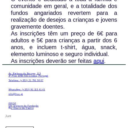
comunidade em geral, e a totalidade dos
fundos angariados revertem para a
realização de desejos a crianças e jovens
gravemente doentes.
As inscrições têm um preço de 6€ para
adultos e 5€ para crianças a partir dos 6
anos, e incluem t-shirt, água, snack,
elemento luminoso e seguro individual.
As inscrições deverão ser feitas
aqui
.
Av. Barbosa du Bocage, 113,
3º Piso 1050-031 Lisboa, Portugal
Telefone: (+351) 21 791 50 07
WhatsApp: (+351) 91 113 41 41
info@froc.pt
PIPOP
Um projecto da Fundação
Rui Osório de Castro