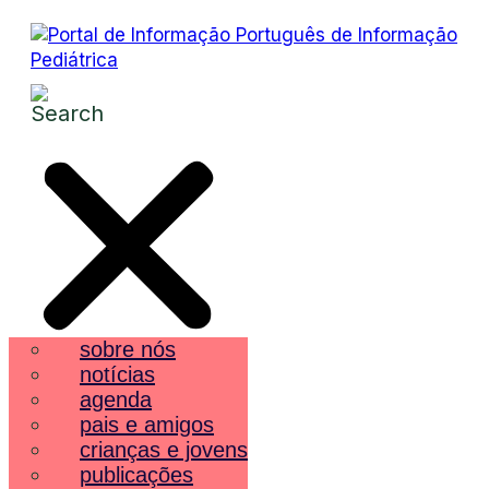
sobre nós
notícias
agenda
pais e amigos
crianças e jovens
publicações