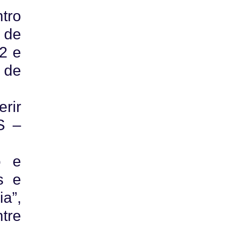
tro
 de
2 e
 de
rir
S –
o e
s e
a”,
tre