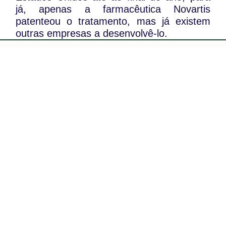
já, apenas a farmacêutica Novartis
patenteou o tratamento, mas já existem
outras empresas a desenvolvê-lo.
WhatsApp:
PIPOP
(+351) 91 113 41 41
Um projecto da Fundação Rui Osório de
info@froc.pt
Castro
Subscrever