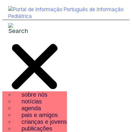
sobre nós
notícias
agenda
pais e amigos
crianças e jovens
publicações