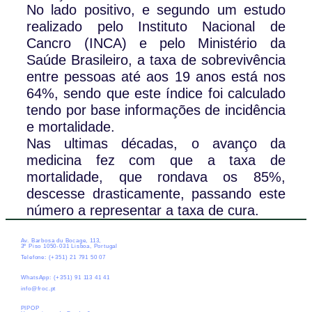
No lado positivo, e segundo um estudo
realizado pelo Instituto Nacional de
Cancro (INCA) e pelo Ministério da
Saúde Brasileiro, a taxa de sobrevivência
entre pessoas até aos 19 anos está nos
64%, sendo que este índice foi calculado
tendo por base informações de incidência
e mortalidade.
Nas ultimas décadas, o avanço da
medicina fez com que a taxa de
mortalidade, que rondava os 85%,
descesse drasticamente, passando este
número a representar a taxa de cura.
Av. Barbosa du Bocage, 113,
3º Piso 1050-031 Lisboa, Portugal
Telefone: (+351) 21 791 50 07
WhatsApp: (+351) 91 113 41 41
info@froc.pt
PIPOP