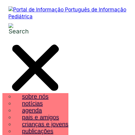
sobre nós
notícias
agenda
pais e amigos
crianças e jovens
publicações