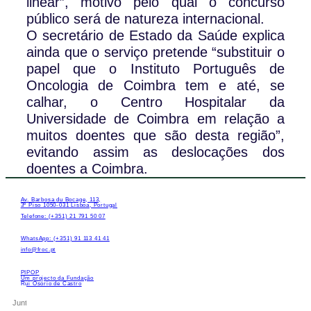
linear”, motivo pelo qual o concurso
público será de natureza internacional.
O secretário de Estado da Saúde explica
ainda que o serviço pretende “substituir o
papel que o Instituto Português de
Oncologia de Coimbra tem e até, se
calhar, o Centro Hospitalar da
Universidade de Coimbra em relação a
muitos doentes que são desta região”,
evitando assim as deslocações dos
doentes a Coimbra.
Av. Barbosa du Bocage, 113,
3º Piso 1050-031 Lisboa, Portugal
Telefone: (+351) 21 791 50 07
WhatsApp: (+351) 91 113 41 41
info@froc.pt
PIPOP
Um projecto da Fundação
Rui Osório de Castro