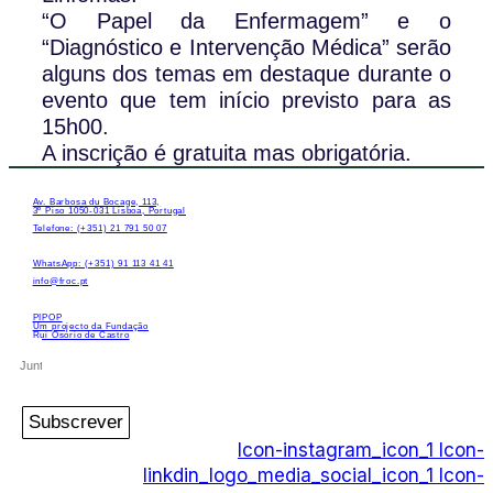
“O Papel da Enfermagem” e o
“Diagnóstico e Intervenção Médica” serão
alguns dos temas em destaque durante o
evento que tem início previsto para as
15h00.
A inscrição é gratuita mas obrigatória.
Av. Barbosa du Bocage, 113,
3º Piso 1050-031 Lisboa, Portugal
Telefone: (+351) 21 791 50 07
WhatsApp: (+351) 91 113 41 41
info@froc.pt
PIPOP
Um projecto da Fundação
Rui Osório de Castro
Subscrever
Icon-instagram_icon_1
Icon-
linkdin_logo_media_social_icon_1
Icon-