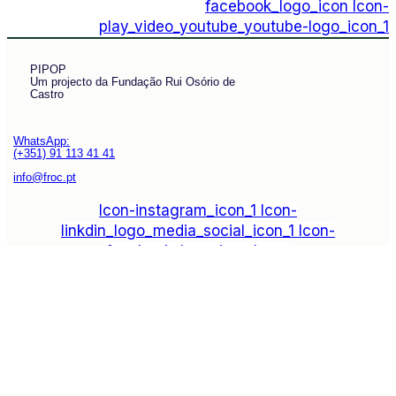
facebook_logo_icon
Icon-
play_video_youtube_youtube-logo_icon_1
PIPOP
Um projecto da Fundação Rui Osório de
Castro
WhatsApp:
(+351) 91 113 41 41
info@froc.pt
Icon-instagram_icon_1
Icon-
linkdin_logo_media_social_icon_1
Icon-
facebook_logo_icon
Icon-
play_video_youtube_youtube-logo_icon_1
Subscrever