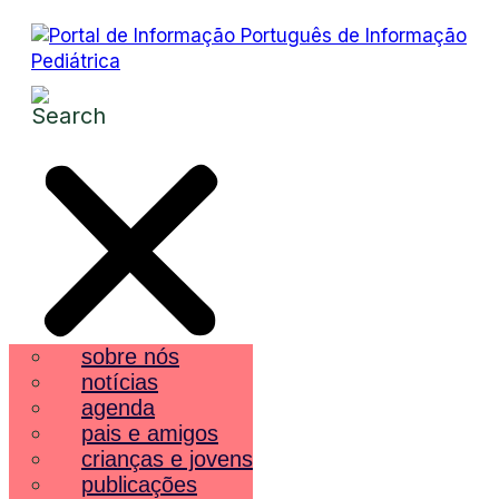
sobre nós
notícias
agenda
pais e amigos
crianças e jovens
publicações