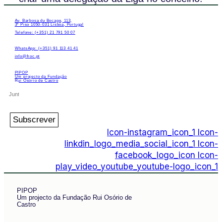
Av. Barbosa du Bocage, 113,
3º Piso 1050-031 Lisboa, Portugal
Telefone: (+351) 21 791 50 07
WhatsApp: (+351) 91 113 41 41
info@froc.pt
PIPOP
Um projecto da Fundação
Rui Osório de Castro
Subscrever
Icon-instagram_icon_1
Icon-
linkdin_logo_media_social_icon_1
Icon-
facebook_logo_icon
Icon-
play_video_youtube_youtube-logo_icon_1
PIPOP
Um projecto da Fundação Rui Osório de
Castro