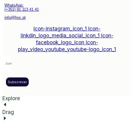
WhatsApp:
(+351) 91 113 41 41
info@froc.pt
Icon-instagram_icon_1
Icon-
linkdin_logo_media_social_icon_1
Icon-
facebook_logo_icon
Icon-
play_video_youtube_youtube-logo_icon_1
Subscrever
Explore
Drag