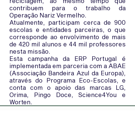
reciclagem, ao mesmo tempo que
contribuem para o trabalho da
Operação Nariz Vermelho.
Atualmente, participam cerca de 900
escolas e entidades parceiras, o que
corresponde ao envolvimento de mais
de 420 mil alunos e 44 mil professores
nesta missão.
Esta campanha da ERP Portugal é
implementada em parceria com a ABAE
(Associação Bandeira Azul da Europa),
através do Programa Eco-Escolas, e
conta com o apoio das marcas LG,
Orima, Pingo Doce, Science4You e
Worten.
WhatsApp:
PIPOP
(+351) 91 113 41 41
Um projecto da Fundação Rui Osório
info@froc.pt
de Castro