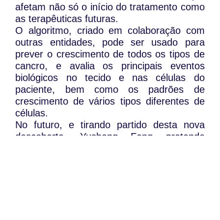
afetam não só o início do tratamento como
as terapêuticas futuras.
O algoritmo, criado em colaboração com
outras entidades, pode ser usado para
prever o crescimento de todos os tipos de
cancro, e avalia os principais eventos
biológicos no tecido e nas células do
paciente, bem como os padrões de
crescimento de vários tipos diferentes de
células.
No futuro, e tirando partido desta nova
descoberta, Yusheng Feng pretende
desenvolver um programa computacional
que auxilie os médicos na escolha dos
melhores tratamentos para cada tipo de
tumor, com base na velocidade de
crescimento dos tumores.
WhatsApp:
PIPOP
(+351) 91 113 41 41
Um projecto da Fundação Rui Osório de