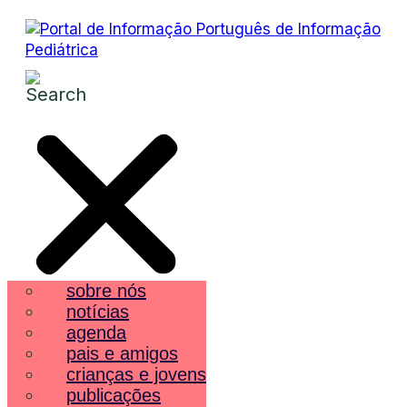
sobre nós
notícias
agenda
pais e amigos
crianças e jovens
publicações