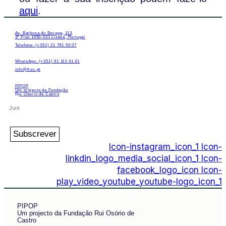
aqui
.
Av. Barbosa du Bocage, 113,
3º Piso 1050-031 Lisboa, Portugal
Telefone: (+351) 21 791 50 07
WhatsApp: (+351) 91 113 41 41
info@froc.pt
PIPOP
Um projecto da Fundação
Rui Osório de Castro
Subscrever
Icon-instagram_icon_1
Icon-
linkdin_logo_media_social_icon_1
Icon-
facebook_logo_icon
Icon-
play_video_youtube_youtube-logo_icon_1
PIPOP
Um projecto da Fundação Rui Osório de
Castro