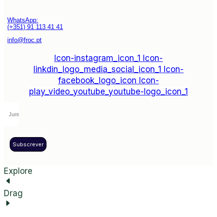
WhatsApp:
(+351) 91 113 41 41
info@froc.pt
Icon-instagram_icon_1
Icon-
linkdin_logo_media_social_icon_1
Icon-
facebook_logo_icon
Icon-
play_video_youtube_youtube-logo_icon_1
Subscrever
Explore
Drag