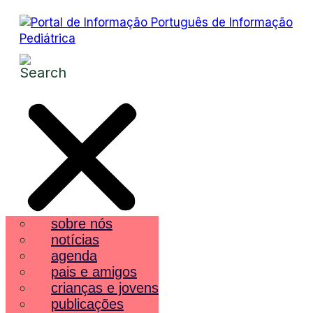
sobre nós
notícias
agenda
pais e amigos
crianças e jovens
publicações