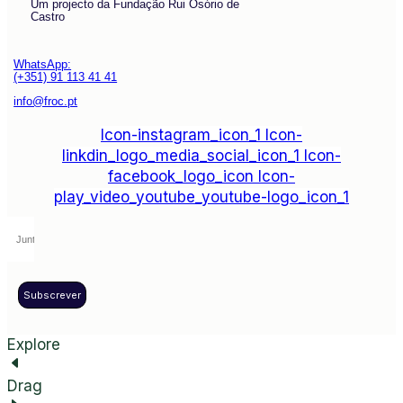
Um projecto da Fundação Rui Osório de
Castro
WhatsApp:
(+351) 91 113 41 41
info@froc.pt
Icon-instagram_icon_1
Icon-
linkdin_logo_media_social_icon_1
Icon-
facebook_logo_icon
Icon-
play_video_youtube_youtube-logo_icon_1
Subscrever
Explore
Drag