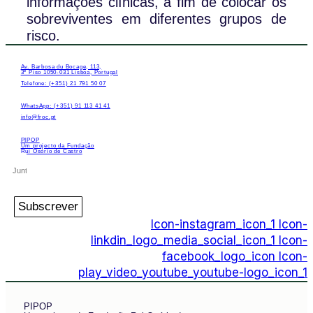
informações clínicas, a fim de colocar os
sobreviventes em diferentes grupos de
risco.
Av. Barbosa du Bocage, 113,
3º Piso 1050-031 Lisboa, Portugal
Telefone: (+351) 21 791 50 07
WhatsApp: (+351) 91 113 41 41
info@froc.pt
PIPOP
Um projecto da Fundação
Rui Osório de Castro
Subscrever
Icon-instagram_icon_1
Icon-
linkdin_logo_media_social_icon_1
Icon-
facebook_logo_icon
Icon-
play_video_youtube_youtube-logo_icon_1
PIPOP