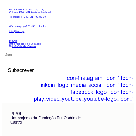
Av. Barbosa du Bocage, 113,
3º Piso 1050-031 Lisboa, Portugal
Telefone: (+351) 21 791 50 07
WhatsApp: (+351) 91 113 41 41
info@froc.pt
PIPOP
Um projecto da Fundação
Rui Osório de Castro
Subscrever
Icon-instagram_icon_1
Icon-
linkdin_logo_media_social_icon_1
Icon-
facebook_logo_icon
Icon-
play_video_youtube_youtube-logo_icon_1
PIPOP
Um projecto da Fundação Rui Osório de
Castro