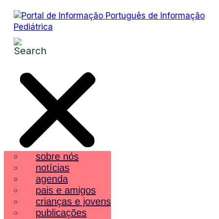
sobre nós
notícias
agenda
pais e amigos
crianças e jovens
publicações