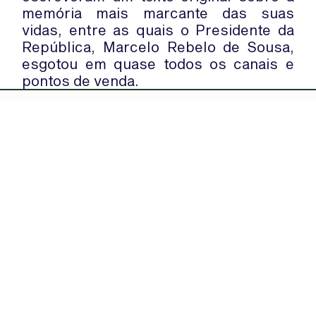
memória mais marcante das suas
vidas, entre as quais o Presidente da
República, Marcelo Rebelo de Sousa,
esgotou em quase todos os canais e
pontos de venda.
WhatsApp:
PIPOP
(+351) 91 113 41 41
Um projecto da Fundação Rui Osório
info@froc.pt
de Castro
Subscrever