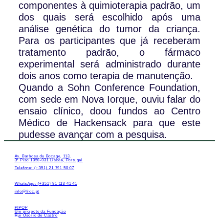
componentes à quimioterapia padrão, um
dos quais será escolhido após uma
análise genética do tumor da criança.
Para os participantes que já receberam
tratamento padrão, o fármaco
experimental será administrado durante
dois anos como terapia de manutenção.
Quando a Sohn Conference Foundation,
com sede em Nova Iorque, ouviu falar do
ensaio clínico, doou fundos ao Centro
Médico de Hackensack para que este
pudesse avançar com a pesquisa.
Av. Barbosa du Bocage, 113,
3º Piso 1050-031 Lisboa, Portugal
Telefone: (+351) 21 791 50 07
WhatsApp: (+351) 91 113 41 41
info@froc.pt
PIPOP
Um projecto da Fundação
Rui Osório de Castro