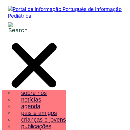
sobre nós
notícias
agenda
pais e amigos
crianças e jovens
publicações