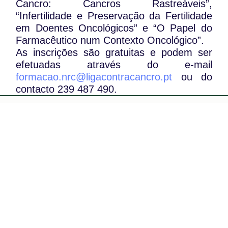
Cancro: Cancros Rastreáveis”,
“Infertilidade e Preservação da Fertilidade
em Doentes Oncológicos” e “O Papel do
Farmacêutico num Contexto Oncológico”.
As inscrições são gratuitas e podem ser
efetuadas através do e-mail
formacao.nrc@ligacontracancro.pt
ou do
contacto 239 487 490.
WhatsApp:
PIPOP
(+351) 91 113 41 41
Um projecto da Fundação Rui Osório de
info@froc.pt
Castro
Subscrever