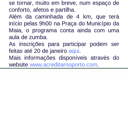
se tornar, muito em breve, num espaço de
conforto, afetos e partilha.
Além da caminhada de 4 km, que terá
início pelas 9h00 na Praça do Município da
Maia, o programa conta ainda com uma
aula de zumba.
As inscrições para participar podem ser
feitas até 20 de janeiro
aqui
.
Mais informações disponíveis através do
website
www.acreditarnoporto.com
.
WhatsApp:
PIPOP
(+351) 91 113 41 41
Um projecto da Fundação Rui Osório de
info@froc.pt
Castro
Subscrever