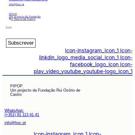
info@froc.pt
PIPOP
Um projecto da Fundação
Rui Osório de Castro
Subscrever
Icon-instagram_icon_1
Icon-
linkdin_logo_media_social_icon_1
Icon-
facebook_logo_icon
Icon-
play_video_youtube_youtube-logo_icon_1
PIPOP
Um projecto da Fundação Rui Osório de
Castro
WhatsApp:
(+351) 91 113 41 41
info@froc.pt
Icon-instagram_icon_1
Icon-