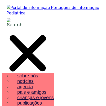
sobre nós
notícias
agenda
pais e amigos
crianças e jovens
publicações