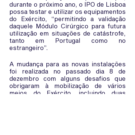
durante o próximo ano, o IPO de Lisboa
possa testar e utilizar os equipamentos
do Exército, “permitindo a validação
daquele Módulo Cirúrgico para futura
utilização em situações de catástrofe,
tanto em Portugal como no
estrangeiro”.
A mudança para as novas instalações
foi realizada no passado dia 8 de
dezembro com alguns desafios que
obrigaram à mobilização de vários
meios do Exército, incluindo duas
viaturas, três camiões trator com
semirreboque, uma empilhadora de 2,5
toneladas e ainda uma empilhadora
telescópica de 18 toneladas.