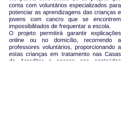
conta com voluntários especializados para
potenciar as aprendizagens das crianças e
jovens com cancro que se encontrem
impossibilitados de frequentar a escola.
O projeto permitirá garantir explicações
online ou no domicílio, recorrendo a
professores voluntários, proporcionando a
estas crianças em tratamento nas Casas
da Acreditar o acesso aos conteúdos
educativos e ao apoio escolar que
necessitam para acompanhar o plano
curricular.
A campanha estará em marcha até 31 de
dezembro.
WhatsApp:
PIPOP
(+351) 91 113 41 41
Um projecto da Fundação Rui Osório de
info@froc.pt
Castro