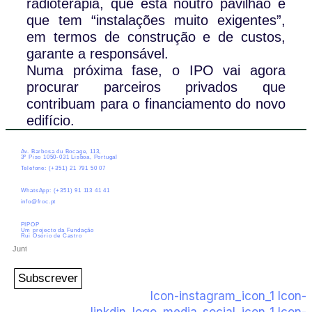
radioterapia, que está noutro pavilhão e
que tem “instalações muito exigentes”,
em termos de construção e de custos,
garante a responsável.
Numa próxima fase, o IPO vai agora
procurar parceiros privados que
contribuam para o financiamento do novo
edifício.
Av. Barbosa du Bocage, 113,
3º Piso 1050-031 Lisboa, Portugal
Telefone: (+351) 21 791 50 07
WhatsApp: (+351) 91 113 41 41
info@froc.pt
PIPOP
Um projecto da Fundação
Rui Osório de Castro
Subscrever
Icon-instagram_icon_1
Icon-