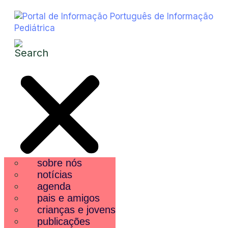
sobre nós
notícias
agenda
pais e amigos
crianças e jovens
publicações