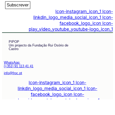
Subscrever
Icon-instagram_icon_1
Icon-
linkdin_logo_media_social_icon_1
Icon-
facebook_logo_icon
Icon-
play_video_youtube_youtube-logo_icon_1
PIPOP
Um projecto da Fundação Rui Osório de
Castro
WhatsApp:
(+351) 91 113 41 41
info@froc.pt
Icon-instagram_icon_1
Icon-
linkdin_logo_media_social_icon_1
Icon-
facebook_logo_icon
Icon-
play_video_youtube_youtube-logo_icon_1