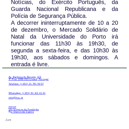
Notícias, do Exército Português, da
Guarda Nacional Republicana e da
Polícia de Segurança Pública.
A decorrer ininterruptamente de 10 a 20
de dezembro, o Mercado Solidário de
Natal da Universidade do Porto irá
funcionar das 11h30 às 19h30, de
segunda a sexta-feira, e das 10h30 às
19h30, aos sábados e domingos. A
entrada é livre.
Av. Barbosa du Bocage, 113,
3º Piso 1050-031 Lisboa, Portugal
Telefone: (+351) 21 791 50 07
WhatsApp: (+351) 91 113 41 41
info@froc.pt
PIPOP
Um projecto da Fundação
Rui Osório de Castro