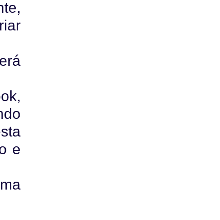
te,
iar
erá
ok,
ndo
sta
o e
sma