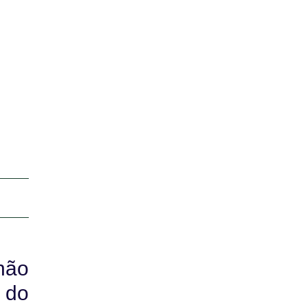
não
 do