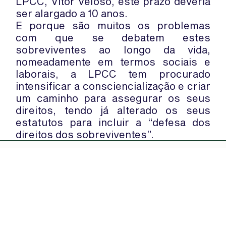
LPCC, Vítor Veloso, este prazo deveria
ser alargado a 10 anos.
E porque são muitos os problemas
com que se debatem estes
sobreviventes ao longo da vida,
nomeadamente em termos sociais e
laborais, a LPCC tem procurado
intensificar a consciencialização e criar
um caminho para assegurar os seus
direitos, tendo já alterado os seus
estatutos para incluir a “defesa dos
direitos dos sobreviventes”.
WhatsApp:
PIPOP
(+351) 91 113 41 41
Um projecto da Fundação Rui Osório
info@froc.pt
de Castro