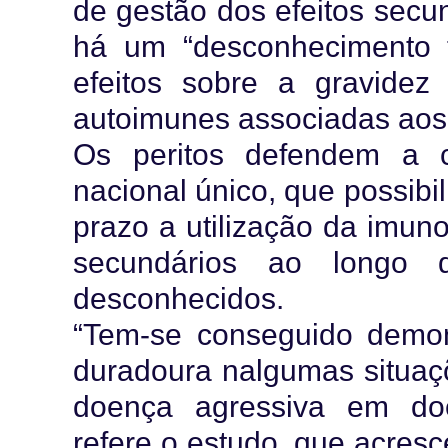
de gestão dos efeitos secu
há um “desconhecimento t
efeitos sobre a gravidez
autoimunes associadas aos
Os peritos defendem a c
nacional único, que possibil
prazo a utilização da imun
secundários ao longo 
desconhecidos.
“Tem-se conseguido demon
duradoura nalgumas situaç
doença agressiva em doe
refere o estudo, que acres