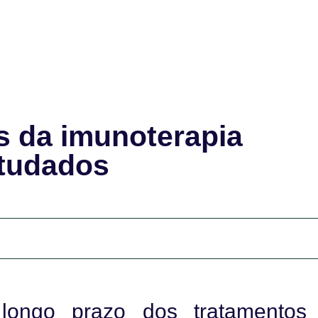
s da imunoterapia
studados
longo prazo dos tratamentos