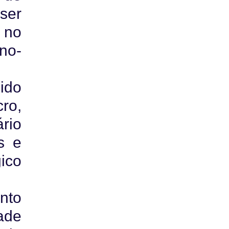
ser
 no
no-
ido
ro,
rio
s e
ico
nto
ade