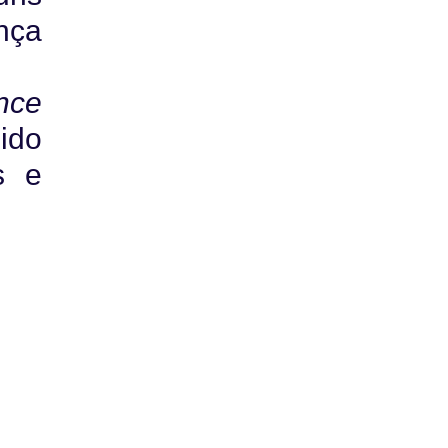
nça
nce
ido
s e