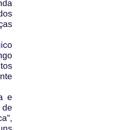
nda
dos
ças
ico
ongo
tos
nte
a e
 de
a”,
uns