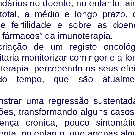
ndários no doente, no entanto, ai
otal, a médio e longo prazo, 
 e fertilidade e sobre as doen
 fármacos” da imunoterapia.
riação de um registo oncológ
itaria monitorizar com rigor e a l
oterapia, percebendo os seus efei
do tempo, que são atualme
strar uma regressão sustentad
ões, transformando alguns casos
nça crónica, pouco sintomátic
centa, no entanto, que apenas alg