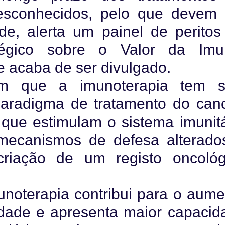
esconhecidos, pelo que devem 
e, alerta um painel de peritos
tégico sobre o Valor da Imu
e acaba de ser divulgado.
cam que a imunoterapia tem s
radigma de tratamento do canc
que estimulam o sistema imunitá
 mecanismos de defesa alterado
iação de um registo oncológ
unoterapia contribui para o aume
dade e apresenta maior capacid