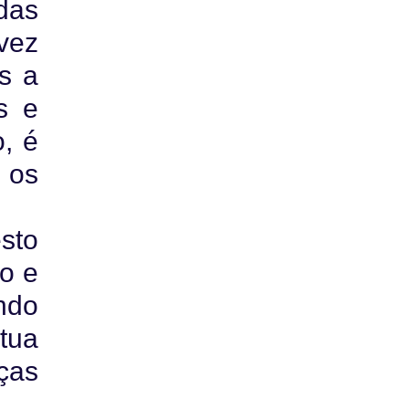
das
vez
s a
s e
, é
 os
sto
ro e
ando
tua
nças