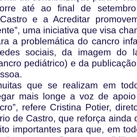
ecorre até ao final de setembro
Castro e a Acreditar promove
nte”, uma iniciativa que visa ch
a a problemática do cancro infan
 redes sociais, da imagem do l
ancro pediátrico) e da publicação
ssoa.
 muitas que se realizam em tod
egar mais longe a voz de apoio
o”, refere Cristina Potier, diret
io de Castro, que reforça ainda 
ito importantes para que, em tod