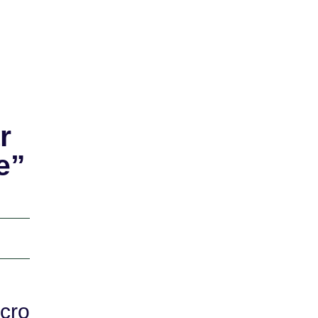
r
e”
cro