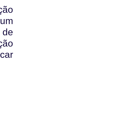
ção
 um
o de
ção
car