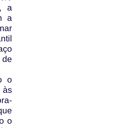
, a
m a
amar
til
aço
 de
o o
 às
ora-
que
o o