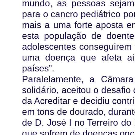
mundo, as pessoas sejam 
para o cancro pediátrico p
mais a uma forte aposta e
esta população de doente
adolescentes conseguirem f
uma doença que afeta ai
países”.
Paralelamente, a Câmara
solidário, aceitou o desafi
da Acreditar e decidiu cont
em tons de dourado, durant
de D. José I no Terreiro do
que sofrem de doenças onc