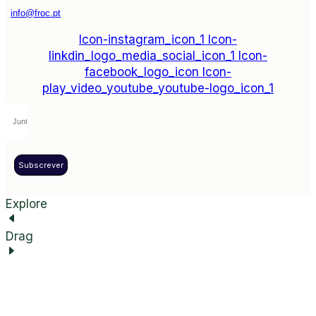
info@froc.pt
Icon-instagram_icon_1
Icon-
linkdin_logo_media_social_icon_1
Icon-
facebook_logo_icon
Icon-
play_video_youtube_youtube-logo_icon_1
Subscrever
Explore
Drag