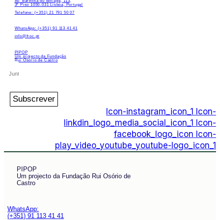
Av. Barbosa du Bocage, 113,
3º Piso 1050-031 Lisboa, Portugal
Telefone: (+351) 21 791 50 07
WhatsApp: (+351) 91 113 41 41
info@froc.pt
PIPOP
Um projecto da Fundação
Rui Osório de Castro
Subscrever
Icon-instagram_icon_1
Icon-
linkdin_logo_media_social_icon_1
Icon-
facebook_logo_icon
Icon-
play_video_youtube_youtube-logo_icon_1
PIPOP
Um projecto da Fundação Rui Osório de
Castro
WhatsApp:
(+351) 91 113 41 41