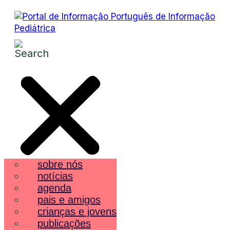
sobre nós
notícias
agenda
pais e amigos
crianças e jovens
publicações