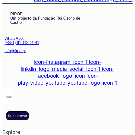
PIPOP
Um projecto da Fundação Rui Osório de
Castro
WhatsApp:
(+351) 91 113 41 41
info@froc.pt
Icon-instagram_icon_1
Icon-
linkdin_logo_media_social_icon_1
Icon-
facebook_logo_icon
Icon-
play_video_youtube_youtube-logo_icon_1
Subscrever
Explore