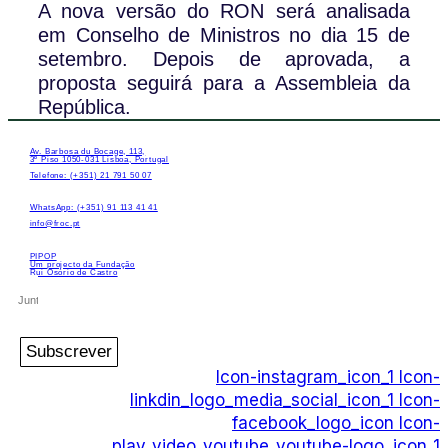
A nova versão do RON será analisada
em Conselho de Ministros no dia 15 de
setembro. Depois de aprovada, a
proposta seguirá para a Assembleia da
República.
Av. Barbosa du Bocage, 113,
3º Piso 1050-031 Lisboa, Portugal
Telefone: (+351) 21 791 50 07
WhatsApp: (+351) 91 113 41 41
info@froc.pt
PIPOP
Um projecto da Fundação
Rui Osório de Castro
Subscrever
Icon-instagram_icon_1
Icon-
linkdin_logo_media_social_icon_1
Icon-
facebook_logo_icon
Icon-
play_video_youtube_youtube-logo_icon_1