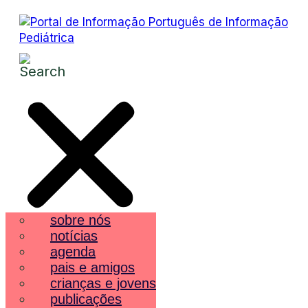
sobre nós
notícias
agenda
pais e amigos
crianças e jovens
publicações